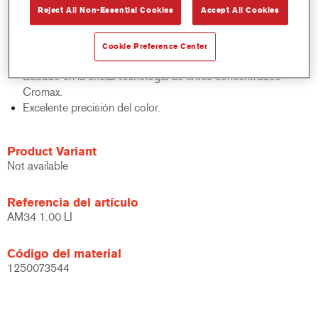
Reject All Non-Essential Cookies
Accept All Cookies
acabados y bases bicapa.
Rápido control de stocks.
Gestión sencilla.
Cookie Preference Center
Ahorra espacio de almacenamiento.
Basado en la eficaz tecnología de tintes concentrados
Cromax.
Excelente precisión del color.
Product Variant
Not available
Referencia del artículo
AM34 1.00 LI
Código del material
1250073544