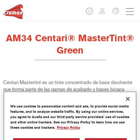
AM34 Centari® MasterTint®
Green
Centari Mastertint es un tinte concentrado de base disolvente
que forma parte de las gamas de acabado y bases bicapa
Centari.
We use cookies to personalize content and ads, to provide social media
Características del producto
features, and to analyze website traffic. By using our online services,
you agree to Axalta and our third-party service providers’ use of cookies
Sistema de pintado de base disolvente, único por su
and other online trackers. See our Privacy Policy to learn how we use
versatilidad y facilidad de uso.
these cookies and trackers.
Privacy Policy
Una sola máquina de mezcla proporciona todas las
calidades de base disolvente: medios y altos sólidos,