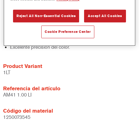
acabados y bases bicapa.
Rápido control de stocks.
Reject All Non-Essential Cookies
Accept All Cookies
Gestión sencilla.
Ahorra espacio de almacenamiento.
Cookie Preference Center
Basado en la eficaz tecnología de tintes concentrados
Cromax.
Excelente precisión del color.
Product Variant
1LT
Referencia del artículo
AM41 1.00 LI
Código del material
1250073545