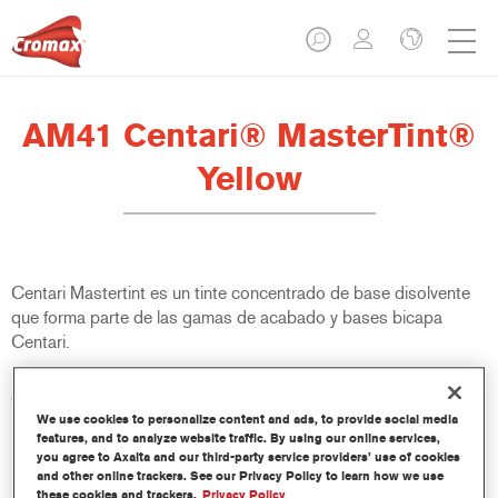
AM41 Centari® MasterTint®
Yellow
Centari Mastertint es un tinte concentrado de base disolvente
que forma parte de las gamas de acabado y bases bicapa
Centari.
Características del producto
Sistema de pintado de base disolvente, único por su
We use cookies to personalize content and ads, to provide social media
features, and to analyze website traffic. By using our online services,
versatilidad y facilidad de uso.
you agree to Axalta and our third-party service providers’ use of cookies
Una sola máquina de mezcla proporciona todas las
and other online trackers. See our Privacy Policy to learn how we use
calidades de base disolvente: medios y altos sólidos,
these cookies and trackers.
Privacy Policy