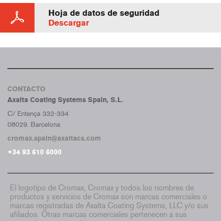
Hoja de datos de seguridad
Descargar
CONTACTO
Axalta Coating Systems Spain, S.L.
C/ Entença 332-334
08029. Barcelona
cromax.spain@axaltacs.com
+34 93 610 6000
El logotipo de Cromax, Cromax y todos los nombres de
productos y servicios de Cromax son marcas comerciales o
marcas registradas de Axalta Coating Systems, LLC y/o sus
afiliados. Otras marcas comerciales pertenecen a sus