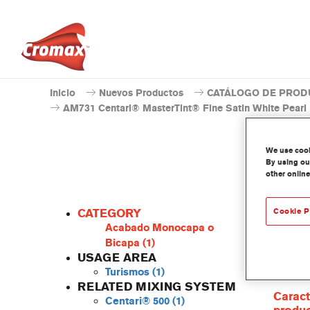
Inicio
Nuevos Productos
CATÁLOGO DE PROD
AM731 Centari® MasterTint® Fine Satin White Pearl
We use cooki
By using our
other online
CATEGORY
Cookie P
Acabado Monocapa o
Bicapa
(1)
USAGE AREA
Centari
Turismos
(1)
las gam
RELATED MIXING SYSTEM
Caract
Centari® 500
(1)