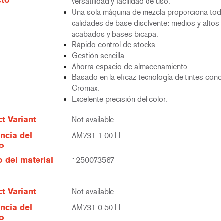
cto
versatilidad y facilidad de uso.
Una sola máquina de mezcla proporciona tod
calidades de base disolvente: medios y altos 
acabados y bases bicapa.
Rápido control de stocks.
Gestión sencilla.
Ahorra espacio de almacenamiento.
Basado en la eficaz tecnología de tintes con
Cromax.
Excelente precisión del color.
t Variant
Not available
ncia del
AM731 1.00 LI
lo
 del material
1250073567
t Variant
Not available
ncia del
AM731 0.50 LI
lo