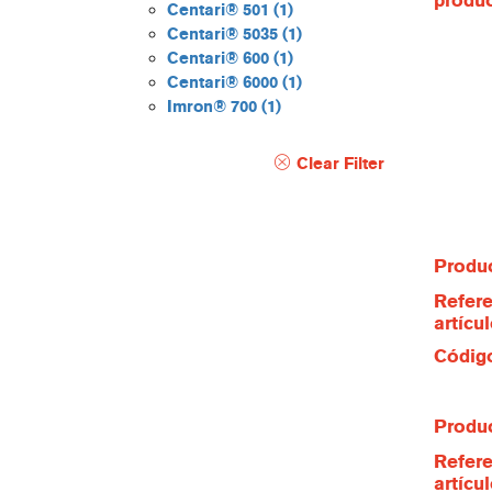
produ
Centari® 501
(1)
Centari® 5035
(1)
Centari® 600
(1)
Centari® 6000
(1)
Imron® 700
(1)
Clear Filter
Produc
Refere
artícu
Código
Produc
Refere
artícu