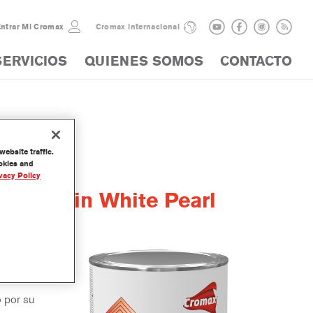
ntrar Mi Cromax
Cromax internacional
SERVICIOS
QUIENES SOMOS
CONTACTO
ebsite traffic.
ookies and
vacy Policy
ne Satin White Pearl
arte de
o por su