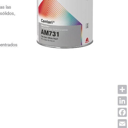
as las
sólidos,
centrados
Shar
Link
Face