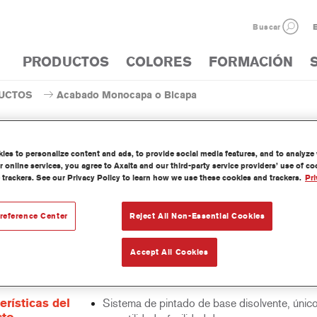
Buscar
E
PRODUCTOS
COLORES
FORMACIÓN
UCTOS
Acabado Monocapa o Bicapa
es to personalize content and ads, to provide social media features, and to analyze w
 online services, you agree to Axalta and our third-party service providers’ use of c
 trackers. See our Privacy Policy to learn how we use these cookies and trackers.
Pri
AM731 Centari® MasterTint® Fi
reference Center
Reject All Non-Essential Cookies
Accept All Cookies
 Mastertint es un tinte concentrado de base disolvente que forma p
as de acabado y bases bicapa Centari.
erísticas del
Sistema de pintado de base disolvente, únic