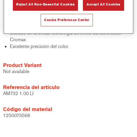
Reject All Non-Essential Cookies
Accept All Cookies
acabados y bases bicapa.
Rápido control de stocks.
Gestión sencilla.
Cookie Preference Center
Ahorra espacio de almacenamiento.
Basado en la eficaz tecnología de tintes concentrados
Cromax.
Excelente precisión del color.
Product Variant
Not available
Referencia del artículo
AM732 1.00 LI
Código del material
1250073568