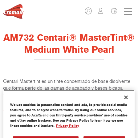
AM732 Centari® MasterTint®
Medium White Pearl
Centari Mastertint es un tinte concentrado de base disolvente
que forma parte de las gamas de acabado y bases bicapa
Centari.
We use cookies to personalize content and ads, to provide social media
Características del producto
features, and to analyze website traffic. By using our online services,
you agree to Axalta and our third-party service providers’ use of cookies
Sistema de pintado de base disolvente, único por su
and other online trackers. See our Privacy Policy to learn how we use
versatilidad y facilidad de uso.
these cookies and trackers.
Privacy Policy
Una sola máquina de mezcla proporciona todas las
calidades de base disolvente: medios y altos sólidos,