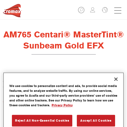
AM765 Centari® MasterTint®
Sunbeam Gold EFX
Centari Mastertint es un tinte concentrado de base disolvente
que forma parte de las gamas de acabado y bases bicapa
We use cookies to personalize content and ads, to provide social media
Centari.
features, and to analyze website traffic. By using our online services,
you agree to Axalta and our third-party service providers’ use of cookies
and other online trackers. See our Privacy Policy to learn how we use
Características del producto
these cookies and trackers.
Privacy Policy
Sistema de pintado de base disolvente, único por su
versatilidad y facilidad de uso.
Una sola máquina de mezcla proporciona todas las
Reject All Non-Essential Cookies
Accept All Cookies
calidades de base disolvente: medios y altos sólidos,