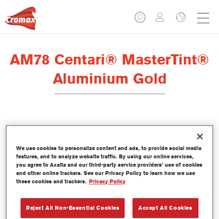
AM78 Centari® MasterTint®
Aluminium Gold
Centari Mastertint es un tinte concentrado de base disolvente
que forma parte de las gamas de acabado y bases bicapa
We use cookies to personalize content and ads, to provide social media
Centari.
features, and to analyze website traffic. By using our online services,
you agree to Axalta and our third-party service providers’ use of cookies
and other online trackers. See our Privacy Policy to learn how we use
Características del producto
these cookies and trackers.
Privacy Policy
Sistema de pintado de base disolvente, único por su
versatilidad y facilidad de uso.
Una sola máquina de mezcla proporciona todas las
Reject All Non-Essential Cookies
Accept All Cookies
calidades de base disolvente: medios y altos sólidos,