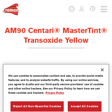
AM90 Centari® MasterTint®
Transoxide Yellow
Centari Mastertint es un tinte concentrado de base disolvente
que forma parte de las gamas de acabado y bases bicapa
We use cookies to personalize content and ads, to provide social media
Centari.
features, and to analyze website traffic. By using our online services,
you agree to Axalta and our third-party service providers’ use of cookies
and other online trackers. See our Privacy Policy to learn how we use
Características del producto
these cookies and trackers.
Privacy Policy
Sistema de pintado de base disolvente, único por su
versatilidad y facilidad de uso.
Una sola máquina de mezcla proporciona todas las
Reject All Non-Essential Cookies
Accept All Cookies
calidades de base disolvente: medios y altos sólidos,