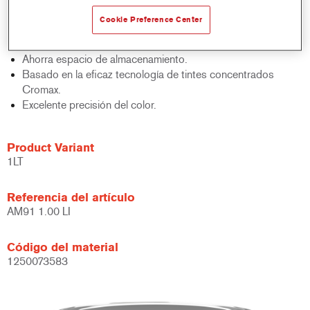
acabados y bases bicapa.
Cookie Preference Center
Rápido control de stocks.
Gestión sencilla.
Ahorra espacio de almacenamiento.
Basado en la eficaz tecnología de tintes concentrados
Cromax.
Excelente precisión del color.
Product Variant
1LT
Referencia del artículo
AM91 1.00 LI
Código del material
1250073583