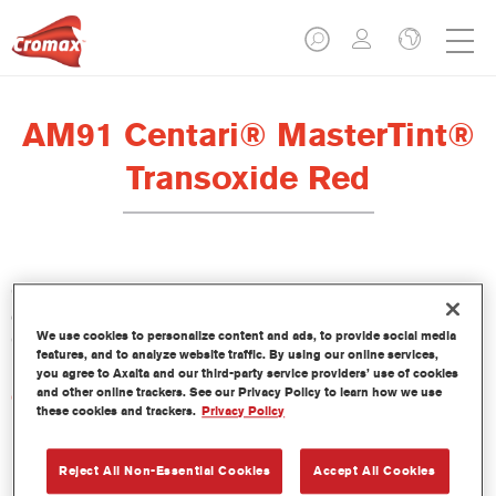
AM91 Centari® MasterTint®
Transoxide Red
Centari Mastertint es un tinte concentrado de base disolvente
que forma parte de las gamas de acabado y bases bicapa
We use cookies to personalize content and ads, to provide social media
Centari.
features, and to analyze website traffic. By using our online services,
you agree to Axalta and our third-party service providers’ use of cookies
and other online trackers. See our Privacy Policy to learn how we use
Características del producto
these cookies and trackers.
Privacy Policy
Sistema de pintado de base disolvente, único por su
versatilidad y facilidad de uso.
Una sola máquina de mezcla proporciona todas las
Reject All Non-Essential Cookies
Accept All Cookies
calidades de base disolvente: medios y altos sólidos,