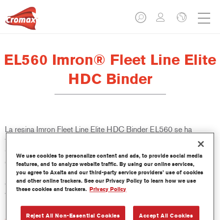
EL560 Imron® Fleet Line Elite
HDC Binder
La resina Imron Fleet Line Elite HDC Binder EL560 se ha
formulado para ser usada con Imron Fleet Line Elite Heavy Duty
Coating, un acabado 2K de la gama Imron Fleet Line, que
We use cookies to personalize content and ads, to provide social media
cumple la legislación VOC. La resina Imron Fleet Line Elite HDC
features, and to analyze website traffic. By using our online services,
Binder EL560 ayuda a conseguir un acabado robusto en
you agree to Axalta and our third-party service providers’ use of cookies
and other online trackers. See our Privacy Policy to learn how we use
estructuras complejas como chasis de camiones, remolques y
these cookies and trackers.
Privacy Policy
vehículos agrícolas y dedicados a la construcción.
Reject All Non-Essential Cookies
Accept All Cookies
Características del producto