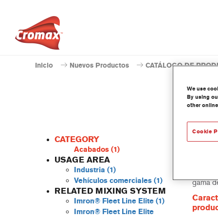
Inicio
Nuevos Productos
CATÁLOGO DE PROD
We use cooki
By using our
other online
Cookie P
CATEGORY
Acabados
(1)
USAGE AREA
Industria
(1)
Este Po
Vehículos comerciales
(1)
gama de
RELATED MIXING SYSTEM
Caract
Imron® Fleet Line Elite
(1)
produ
Imron® Fleet Line Elite