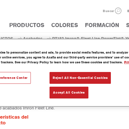
Buscar
E
PRODUCTOS
COLORES
FORMACIÓN
UCTOS
Acabados
PT182 Imron® Fleet Line PowerTint® Y
es to personalize content and ads, to provide social media features, and to analyze w
 online services, you agree to Axalta and our third-party service providers’ use of c
 trackers. See our Privacy Policy to learn how we use these cookies and trackers.
Pri
PT182 Imron® Fleet Line Power
reference Center
Reject All Non-Essential Cookies
Accept All Cookies
werTint es un tinte concentrado de base disolvente que forma parte
 acabados Imron Fleet Line.
erísticas del
cto