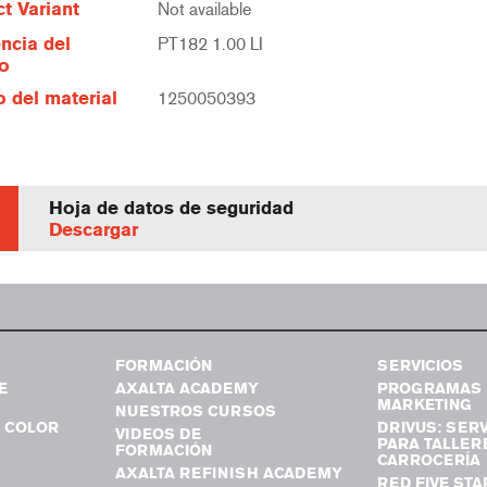
t Variant
Not available
ncia del
PT182 1.00 LI
lo
 del material
1250050393
Hoja de datos de seguridad
Descargar
FORMACIÓN
SERVICIOS
E
AXALTA ACADEMY
PROGRAMAS 
MARKETING
NUESTROS CURSOS
 COLOR
DRIVUS: SERV
VIDEOS DE
PARA TALLER
FORMACIÓN
CARROCERÍA
AXALTA REFINISH ACADEMY
RED FIVE STA