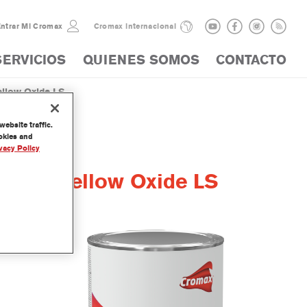
ntrar Mi Cromax
Cromax internacional
SERVICIOS
QUIENES SOMOS
CONTACTO
ellow Oxide LS
ebsite traffic.
ookies and
vacy Policy
Tint® Yellow Oxide LS
 de la