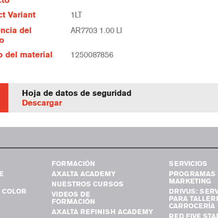
cto
t Variant
1LT
ncia del
AR7703 1.00 LI
lo
 del material
1250087856
Hoja de datos de seguridad
Descargar
FORMACIÓN
SERVICIOS
E
AXALTA ACADEMY
PROGRAMAS 
MARKETING
NUESTROS CURSOS
 COLOR
DRIVUS: SERV
VIDEOS DE
PARA TALLER
FORMACIÓN
CARROCERÍA
AXALTA REFINISH ACADEMY
RED FIVE STA