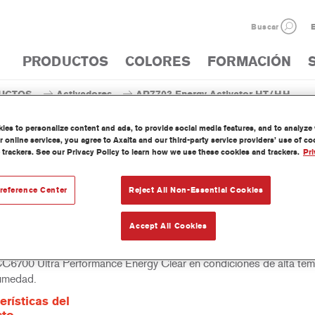
Buscar
E
PRODUCTOS
COLORES
FORMACIÓN
UCTOS
Activadores
AR7703 Energy Activator HT/HH
es to personalize content and ads, to provide social media features, and to analyze w
 online services, you agree to Axalta and our third-party service providers’ use of c
 trackers. See our Privacy Policy to learn how we use these cookies and trackers.
Pri
AR7703 Energy Acti
reference Center
Reject All Non-Essential Cookies
Accept All Cookies
Energy Activator HT/HH es un activador específico para usarlo co
CC6700 Ultra Performance Energy Clear en condiciones de alta tem
humedad.
erísticas del