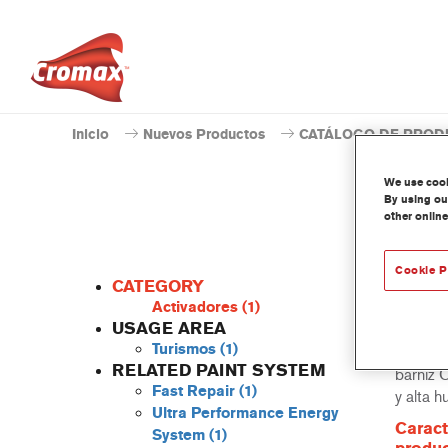
Inicio
Nuevos Productos
CATÁLOGO DE PROD
We use cooki
By using our
other online
Cookie P
CATEGORY
Activadores
(1)
USAGE AREA
Turismos
(1)
AR7703 
RELATED PAINT SYSTEM
barniz 
Fast Repair
(1)
y alta 
Ultra Performance Energy
Caract
System
(1)