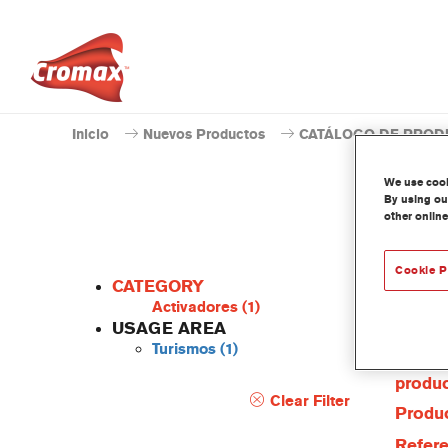
Inicio
Nuevos Productos
CATÁLOGO DE PROD
We use cooki
By using our
other online
Cookie P
CATEGORY
Activadores
(1)
USAGE AREA
Turismos
(1)
Caract
produ
Clear Filter
Produc
Refere