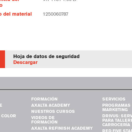
lo
 del material
1250060787
Hoja de datos de seguridad
Descargar
FORMACIÓN
SERVICIOS
E
AXALTA ACADEMY
PROGRAMAS 
MARKETING
NUESTROS CURSOS
 COLOR
DRIVUS: SERV
VIDEOS DE
PARA TALLER
FORMACIÓN
CARROCERÍA
AXALTA REFINISH ACADEMY
RED FIVE STA