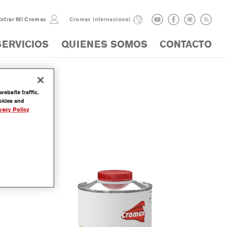
ntrar Mi Cromax
Cromax internacional
SERVICIOS
QUIENES SOMOS
CONTACTO
ebsite traffic.
ookies and
vacy Policy
tivator