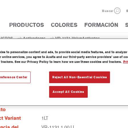
Buscar
E
PRODUCTOS
COLORES
FORMACIÓN
UCTOS
Activadores
VR-1131 ValueActivator
es to personalize content and ads, to provide social media features, and to analyze w
 online services, you agree to Axalta and our third-party service providers’ use of c
 trackers. See our Privacy Policy to learn how we use these cookies and trackers.
Pri
VR-1131 ValueAc
reference Center
Reject All Non-Essential Cookies
Accept All Cookies
erísticas del
cto
t Variant
1LT
ncia del
VR-1131 1.00 LI