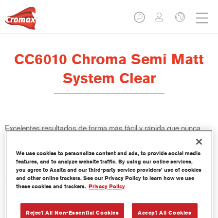
CC6010 Chroma Semi Matt
System Clear
Excelentes resultados de forma más fácil y rápida que nunca.
CC6020 Chroma Matt System Clear y CC6010 Chroma Semi
Matt System Clear reproducen todos los acabados mate y
We use cookies to personalize content and ads, to provide social media
semimate, incluso los niveles de brillo ultramates. Con tiempos
features, and to analyze website traffic. By using our online services,
you agree to Axalta and our third-party service providers’ use of cookies
de secado significativamente más cortos, este sistema, el mejor
and other online trackers. See our Privacy Policy to learn how we use
de su clase, también aumenta la productividad del taller.
these cookies and trackers.
Privacy Policy
Características del producto
Reject All Non-Essential Cookies
Accept All Cookies
Adecuado para la reparación de los modernos acabados