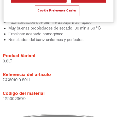
OEM ultramate
Amplia gama de niveles de brillo de 5 a 65 unidades de Brillo
Cookie Preference Center
a 60°
Fácil aplicación que permite trabajar más rápido
Muy buenas propiedades de secado: 30 min a 60 °C
Excelente acabado homogéneo
Resultados del baniz uniformes y perfectos
Product Variant
0.8LT
Referencia del artículo
CC6010 0.80LI
Código del material
1250029679