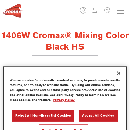
1406W Cromax® Mixing Color
Black HS
Este tinte concentrado base agua forma parte del sistema base
We use cookies to personalize content and ads, to provide social media
bicapa al agua Cromax.
features, and to analyze website traffic. By using our online services,
you agree to Axalta and our third-party service providers’ use of cookies
and other online trackers. See our Privacy Policy to learn how we use
Características del producto
these cookies and trackers.
Privacy Policy
Extraordinario rendimiento del color.
Fácil aplicación en un proceso húmedo sobre húmedo.
Reject All Non-Essential Cookies
Accept All Cookies
Base de datos con más de 30.000 fórmulas de colores
lisos, metalizados y perlados, en constante actualización.