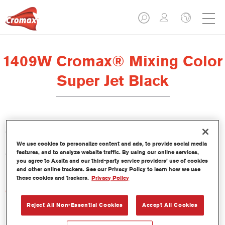
1409W Cromax® Mixing Color
Super Jet Black
Cromax Mixing Color Super Jet Black es un tinte concentrado
base agua que forma parte del sistema Base bicapa al agua
We use cookies to personalize content and ads, to provide social media
features, and to analyze website traffic. By using our online services,
Cromax. Permite crear tonalidades de negro con un negro muy
you agree to Axalta and our third-party service providers’ use of cookies
intenso.
and other online trackers. See our Privacy Policy to learn how we use
these cookies and trackers.
Privacy Policy
Características del producto
Extraordinario rendimiento del color.
Reject All Non-Essential Cookies
Accept All Cookies
Fácil aplicación en un proceso húmedo sobre húmedo.
Base de datos con más de 30.000 fórmulas de colores