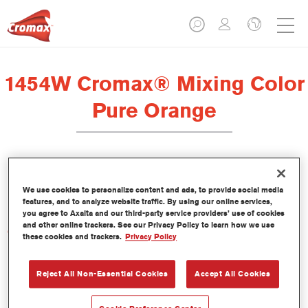
1454W Cromax® Mixing Color
Pure Orange
Este tinte concentrado base agua forma parte del sistema base
We use cookies to personalize content and ads, to provide social media
bicapa al agua Cromax.
features, and to analyze website traffic. By using our online services,
you agree to Axalta and our third-party service providers’ use of cookies
and other online trackers. See our Privacy Policy to learn how we use
Características del producto
these cookies and trackers.
Privacy Policy
Extraordinario rendimiento del color.
Fácil aplicación en un proceso húmedo sobre húmedo.
Reject All Non-Essential Cookies
Accept All Cookies
Base de datos con más de 30.000 fórmulas de colores
lisos, metalizados y perlados, en constante actualización.