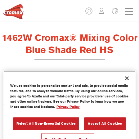
1462W Cromax® Mixing Color
Blue Shade Red HS
Este tinte concentrado base agua forma parte del sistema base
We use cookies to personalize content and ads, to provide social media
bicapa al agua Cromax.
features, and to analyze website traffic. By using our online services,
you agree to Axalta and our third-party service providers’ use of cookies
and other online trackers. See our Privacy Policy to learn how we use
Características del producto
these cookies and trackers.
Privacy Policy
Extraordinario rendimiento del color.
Fácil aplicación en un proceso húmedo sobre húmedo.
Reject All Non-Essential Cookies
Accept All Cookies
Base de datos con más de 30.000 fórmulas de colores
lisos, metalizados y perlados, en constante actualización.