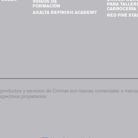
VIDEOS DE
PARA TALLER
FORMACIÓN
CARROCERÍA
AXALTA REFINISH ACADEMY
RED FIVE STA
productos y servicios de Cromax son marcas comerciales o marcas
spectivos propietarios.