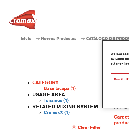
Inicio
Nuevos Productos
CATÁLOGO DE PROD
We use cooki
By using our
other online
Cookie P
CATEGORY
Base bicapa
(1)
USAGE AREA
Turismos
(1)
Este ti
RELATED MIXING SYSTEM
Cromax
Cromax®
(1)
Caract
produ
Clear Filter