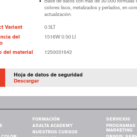
Base de datos con más de 30.000 fórmulas 
colores lisos, metalizados y perlados, en con
actualización.
t Variant
0.5LT
ncia del
1516W 0.50 LI
lo
 del material
1250031642
Hoja de datos de seguridad
Descargar
FORMACIÓN
SERVICIOS
E
AXALTA ACADEMY
PROGRAMAS 
MARKETING
NUESTROS CURSOS
 COLOR
DRIVUS: SERV