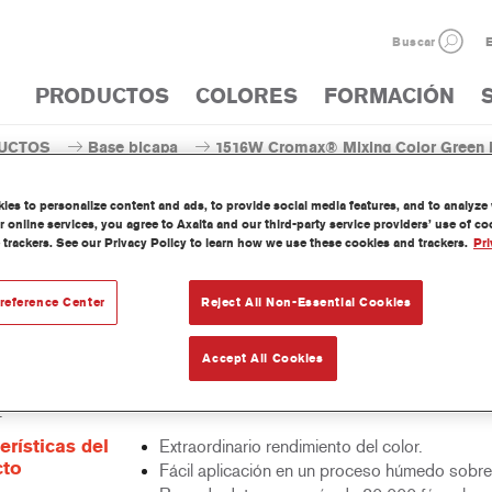
Buscar
E
PRODUCTOS
COLORES
FORMACIÓN
UCTOS
Base bicapa
1516W Cromax® Mixing Color Green 
es to personalize content and ads, to provide social media features, and to analyze w
 online services, you agree to Axalta and our third-party service providers’ use of c
 trackers. See our Privacy Policy to learn how we use these cookies and trackers.
Pri
1516W Cromax® Mixing Co
reference Center
Reject All Non-Essential Cookies
Accept All Cookies
nte concentrado base agua forma parte del sistema base bicapa al 
.
erísticas del
Extraordinario rendimiento del color.
cto
Fácil aplicación en un proceso húmedo sobr