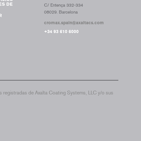
ES DE
C/ Entença 332-334
08029. Barcelona
R
cromax.spain@axaltacs.com
+34 93 610 6000
 registradas de Axalta Coating Systems, LLC y/o sus