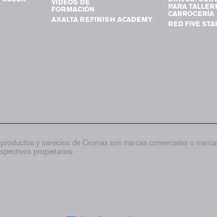
VIDEOS DE
PARA TALLER
FORMACIÓN
CARROCERÍA
AXALTA REFINISH ACADEMY
RED FIVE STA
productos y servicios de Cromax son marcas comerciales o marcas
spectivos propietarios.