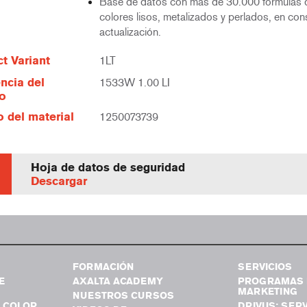
Base de datos con más de 30.000 fórmulas 
colores lisos, metalizados y perlados, en con
actualización.
t Variant
1LT
ncia del
1533W 1.00 LI
lo
 del material
1250073739
Hoja de datos de seguridad
Descargar
FORMACIÓN
SERVICIOS
E
AXALTA ACADEMY
PROGRAMAS 
MARKETING
NUESTROS CURSOS
 COLOR
DRIVUS: SERV