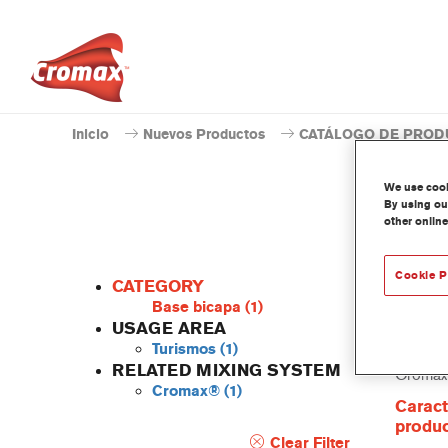
Inicio
Nuevos Productos
CATÁLOGO DE PROD
We use cooki
By using our
other online
Cookie P
CATEGORY
Base bicapa
(1)
USAGE AREA
Turismos
(1)
Este ti
RELATED MIXING SYSTEM
Cromax
Cromax®
(1)
Caract
produ
Clear Filter