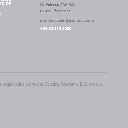
ES DE
C/ Entença 332-334
08029. Barcelona
R
cromax.spain@axaltacs.com
+34 93 610 6000
 registradas de Axalta Coating Systems, LLC y/o sus