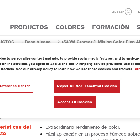
Buscar
E
PRODUCTOS
COLORES
FORMACIÓN
UCTOS
Base bicapa
1533W Cromax® Mixing Color Fine A
es to personalize content and ads, to provide social media features, and to analyze w
 online services, you agree to Axalta and our third-party service providers’ use of c
 trackers. See our Privacy Policy to learn how we use these cookies and trackers.
Pri
1533W Cromax® Mixing Col
reference Center
Reject All Non-Essential Cookies
Accept All Cookies
nte concentrado base agua forma parte del sistema base bicapa al 
.
erísticas del
Extraordinario rendimiento del color.
cto
Fácil aplicación en un proceso húmedo sobr