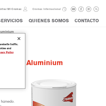
ntrar Mi Cromax
Cromax internacional
SERVICIOS
QUIENES SOMOS
CONTACTO
luminium
ebsite traffic.
ookies and
vacy Policy
or Fine Aluminium
agua
e húmedo.