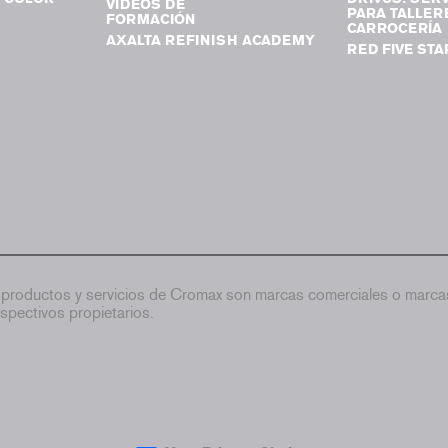
VIDEOS DE
PARA TALLER
FORMACIÓN
CARROCERÍA
AXALTA REFINISH ACADEMY
RED FIVE STA
productos y servicios de Cromax son marcas comerciales o marcas
spectivos propietarios.