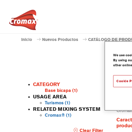
Inicio
Nuevos Productos
CATÁLOGO DE PROD
We use cooki
By using our
other online
Cookie P
CATEGORY
Base bicapa
(1)
USAGE AREA
Turismos
(1)
Este ti
RELATED MIXING SYSTEM
Cromax
Cromax®
(1)
Caract
produ
Clear Filter