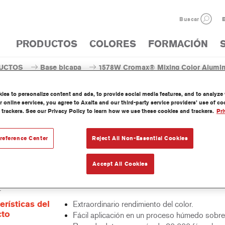
Buscar
E
PRODUCTOS
COLORES
FORMACIÓN
UCTOS
Base bicapa
1578W Cromax® Mixing Color Alumi
es to personalize content and ads, to provide social media features, and to analyze w
 online services, you agree to Axalta and our third-party service providers’ use of c
 trackers. See our Privacy Policy to learn how we use these cookies and trackers.
Pri
1578W Cromax® Mixing Col
reference Center
Reject All Non-Essential Cookies
Accept All Cookies
nte concentrado base agua forma parte del sistema base bicapa al 
.
erísticas del
Extraordinario rendimiento del color.
cto
Fácil aplicación en un proceso húmedo sobr