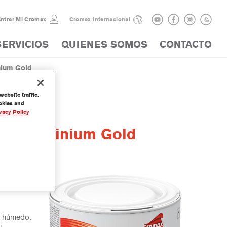
ntrar Mi Cromax
Cromax internacional
SERVICIOS
QUIENES SOMOS
CONTACTO
nium Gold
ebsite traffic.
ookies and
vacy Policy
or Aluminium Gold
agua
e húmedo.