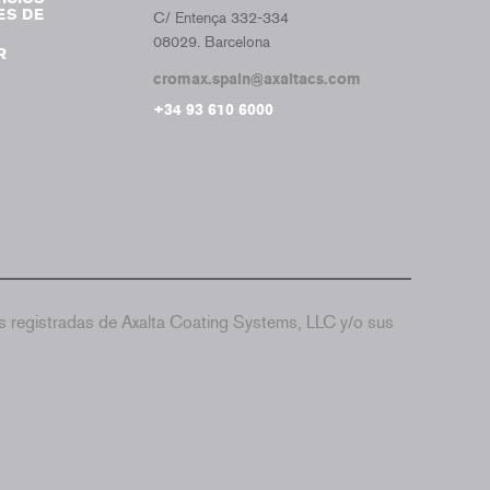
ES DE
C/ Entença 332-334
08029. Barcelona
R
cromax.spain@axaltacs.com
+34 93 610 6000
 registradas de Axalta Coating Systems, LLC y/o sus