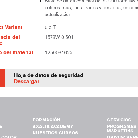
Base de datos con más de 30.000 fórmulas 
colores lisos, metalizados y perlados, en con
actualización.
t Variant
0.5LT
ncia del
1578W 0.50 LI
lo
 del material
1250031625
Hoja de datos de seguridad
Descargar
FORMACIÓN
SERVICIOS
E
AXALTA ACADEMY
PROGRAMAS 
MARKETING
NUESTROS CURSOS
 COLOR
DRIVUS: SERV