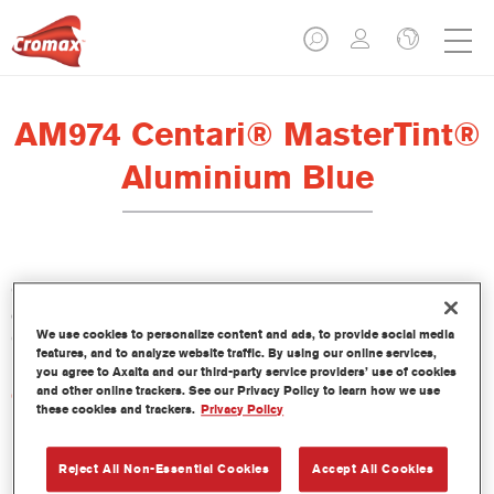
AM974 Centari® MasterTint®
Aluminium Blue
Centari Mastertint es un tinte concentrado de base disolvente
que forma parte de las gamas de acabado y bases bicapa
We use cookies to personalize content and ads, to provide social media
Centari.
features, and to analyze website traffic. By using our online services,
you agree to Axalta and our third-party service providers’ use of cookies
and other online trackers. See our Privacy Policy to learn how we use
Características del producto
these cookies and trackers.
Privacy Policy
Sistema de pintado de base disolvente, único por su
versatilidad y facilidad de uso.
Una sola máquina de mezcla proporciona todas las
Reject All Non-Essential Cookies
Accept All Cookies
calidades de base disolvente: medios y altos sólidos,