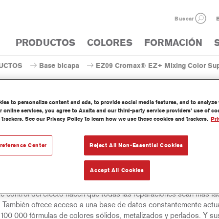
Buscar
E
PRODUCTOS
COLORES
FORMACIÓN
UCTOS
Base bicapa
EZ09 Cromax® EZ+ Mixing Color Supe
es to personalize content and ads, to provide social media features, and to analyze w
 online services, you agree to Axalta and our third-party service providers’ use of c
 trackers. See our Privacy Policy to learn how we use these cookies and trackers.
Pri
EZ09 Cromax® EZ+ Mixing Co
reference Center
Reject All Non-Essential Cookies
Accept All Cookies
e bicapa fácil de utilizar, húmedo sobre húmedo, para un excelente
nto de color, versatilidad y valor. Buena cubrición, fácil difuminado 
te control del efecto hacen que todas las reparaciones sean más fác
. También ofrece acceso a una base de datos constantemente actua
100 000 fórmulas de colores sólidos, metalizados y perlados. Y su