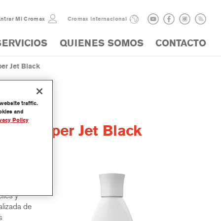
ntrar Mi Cromax
Cromax internacional
SERVICIOS
QUIENES SOMOS
CONTACTO
r Jet Black
ebsite traffic.
ookies and
vacy Policy
lor Super Jet Black
y
iles y
lizada de
s