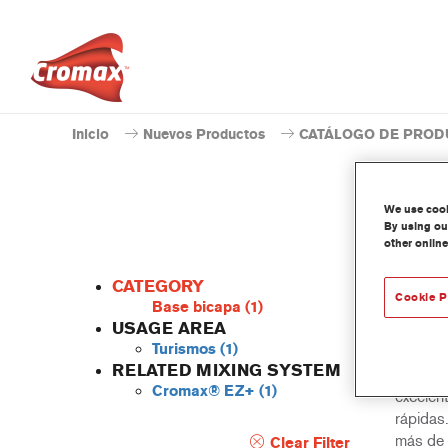
Inicio
Nuevos Productos
CATÁLOGO DE PROD
We use cooki
By using our
other online
CATEGORY
Cookie P
Base bicapa
(1)
USAGE AREA
Turismos
(1)
Una bas
RELATED MIXING SYSTEM
rendimie
Cromax® EZ+
(1)
excelen
rápidas
más de 
Clear Filter