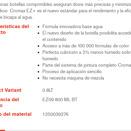
oras botellas comprimibles aseguran dosis más precisas y minimiza
icio. Cromax EZ+ es el nuevo estándar para el rendimiento y la efi
e bicapa al agua.
erísticas del
Fórmula innovadora base agua
cto
El nuevo diseño de la botella posibilita acced
el contenido
Acceso a más de 100 000 fórmulas de color
Perfecta cubrición a 2½ manos húmedo sobr
húmedo
Parte del sistema de pintura completo Croma
Proceso de aplicación sencillo
No necesita máquina de mezcla
t Variant
0.8LT
ncia del
EZ09 800 ML BT
lo
 del material
1250039276