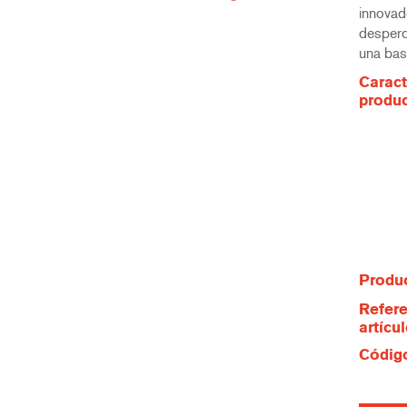
innovad
desperd
una bas
Caract
produ
Produc
Refere
artícu
Código