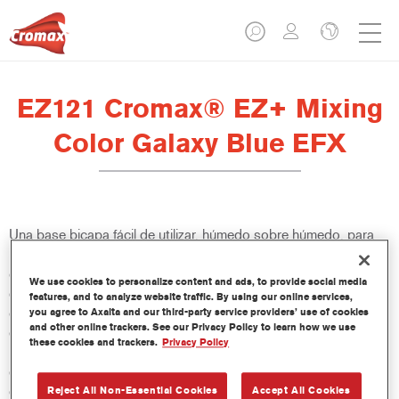
EZ121 Cromax® EZ+ Mixing
Color Galaxy Blue EFX
Una base bicapa fácil de utilizar, húmedo sobre húmedo, para
un excelente rendimiento de color, versatilidad y valor. Buena
cubrición, fácil difuminado y excelente control del efecto hacen
We use cookies to personalize content and ads, to provide social media
que todas las reparaciones sean más fáciles y rápidas. También
features, and to analyze website traffic. By using our online services,
ofrece acceso a una base de datos constantemente actualizada
you agree to Axalta and our third-party service providers’ use of cookies
and other online trackers. See our Privacy Policy to learn how we use
de más de 100 000 fórmulas de colores sólidos, metalizados y
these cookies and trackers.
Privacy Policy
perlados. Y sus innovadoras botellas comprimibles aseguran
dosis más precisas y minimizan el desperdicio. Cromax EZ+ es
el nuevo estándar para el rendimiento y la eficacia de una base
Reject All Non-Essential Cookies
Accept All Cookies