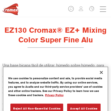
EZ130 Cromax® EZ+ Mixing
Color Super Fine Alu
Una base bicapa fácil de utilizar, húmedo sobre húmedo, para
un excelente rendimiento de color, versatilidad y valor. Buena
cubrición, fácil difuminado y excelente control del efecto hacen
We use cookies to personalize content and ads, to provide social media
que todas las reparaciones sean más fáciles y rápidas. También
features, and to analyze website traffic. By using our online services,
ofrece acceso a una base de datos constantemente actualizada
you agree to Axalta and our third-party service providers’ use of cookies
and other online trackers. See our Privacy Policy to learn how we use
de más de 100 000 fórmulas de colores sólidos, metalizados y
these cookies and trackers.
Privacy Policy
perlados. Y sus innovadoras botellas comprimibles aseguran
dosis más precisas y minimizan el desperdicio. Cromax EZ+ es
el nuevo estándar para el rendimiento y la eficacia de una base
Reject All Non-Essential Cookies
Accept All Cookies