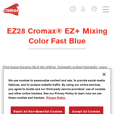
EZ28 Cromax® EZ+ Mixing
Color Fast Blue
Una base bicapa fácil de utilizar, húmedo sobre húmedo, para
un excelente rendimiento de color, versatilidad y valor. Buena
cubrición, fácil difuminado y excelente control del efecto hacen
We use cookies to personalize content and ads, to provide social media
que todas las reparaciones sean más fáciles y rápidas. También
features, and to analyze website traffic. By using our online services,
ofrece acceso a una base de datos constantemente actualizada
you agree to Axalta and our third-party service providers’ use of cookies
and other online trackers. See our Privacy Policy to learn how we use
de más de 100 000 fórmulas de colores sólidos, metalizados y
these cookies and trackers.
Privacy Policy
perlados. Y sus innovadoras botellas comprimibles aseguran
dosis más precisas y minimizan el desperdicio. Cromax EZ+ es
el nuevo estándar para el rendimiento y la eficacia de una base
Reject All Non-Essential Cookies
Accept All Cookies