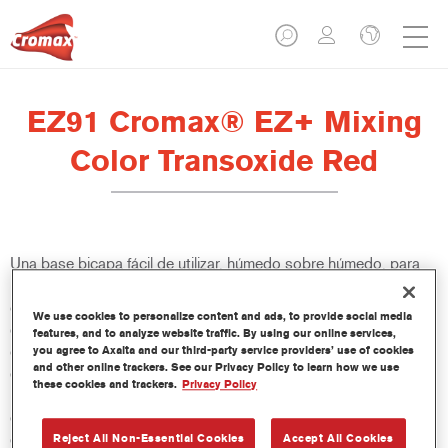
EZ91 Cromax® EZ+ Mixing
Color Transoxide Red
Una base bicapa fácil de utilizar, húmedo sobre húmedo, para
un excelente rendimiento de color, versatilidad y valor. Buena
cubrición, fácil difuminado y excelente control del efecto hacen
We use cookies to personalize content and ads, to provide social media
que todas las reparaciones sean más fáciles y rápidas. También
features, and to analyze website traffic. By using our online services,
ofrece acceso a una base de datos constantemente actualizada
you agree to Axalta and our third-party service providers’ use of cookies
and other online trackers. See our Privacy Policy to learn how we use
de más de 100 000 fórmulas de colores sólidos, metalizados y
these cookies and trackers.
Privacy Policy
perlados. Y sus innovadoras botellas comprimibles aseguran
dosis más precisas y minimizan el desperdicio. Cromax EZ+ es
el nuevo estándar para el rendimiento y la eficacia de una base
Reject All Non-Essential Cookies
Accept All Cookies