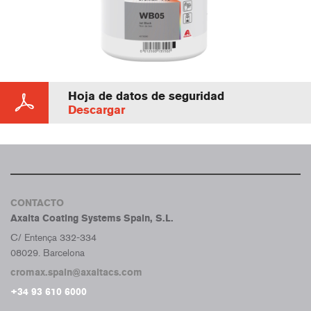
Hoja de datos de seguridad
Descargar
CONTACTO
Axalta Coating Systems Spain, S.L.
C/ Entença 332-334
08029. Barcelona
cromax.spain@axaltacs.com
+34 93 610 6000