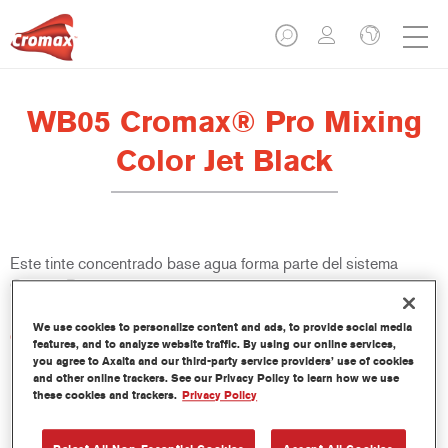
WB05 Cromax® Pro Mixing
Color Jet Black
Este tinte concentrado base agua forma parte del sistema
Cromax Pro.
We use cookies to personalize content and ads, to provide social media
Características del producto
features, and to analyze website traffic. By using our online services,
Excelente cubrición con una excepcional igualación del color.
you agree to Axalta and our third-party service providers’ use of cookies
Aplicación rápida y rentable - mayor rendimiento y
and other online trackers. See our Privacy Policy to learn how we use
these cookies and trackers.
Privacy Policy
productividad.
Forma parte de un completo sistema especializado de tintes
y resinas.