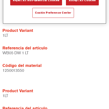
Reject All Non-Essential Cookies
Accept All Cookies
Amplias posibilidades de aplicación.
Versátil - se puede usar en diferentes condiciones climáticas
Cookie Preference Center
y utilizando distintas técnicas de aplicación.
Product Variant
1LT
Referencia del artículo
WB05 DW 1 LT
Código del material
1250013550
Product Variant
1LT
Referencia del artículo