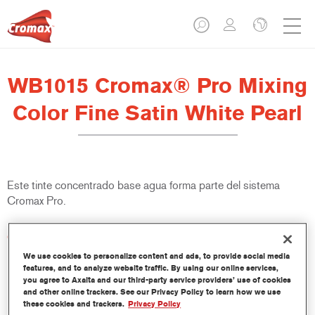
WB1015 Cromax® Pro Mixing
Color Fine Satin White Pearl
Este tinte concentrado base agua forma parte del sistema
Cromax Pro.
Características del producto
Excelente cubrición con una excepcional igualación del color.
We use cookies to personalize content and ads, to provide social media
Aplicación rápida y rentable - mayor rendimiento y
features, and to analyze website traffic. By using our online services,
you agree to Axalta and our third-party service providers’ use of cookies
productividad.
and other online trackers. See our Privacy Policy to learn how we use
Forma parte de un completo sistema especializado de tintes
these cookies and trackers.
Privacy Policy
y resinas.