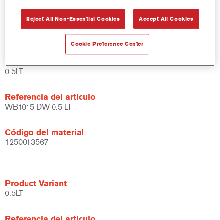
Amplias posibilidades de aplicación.
Reject All Non-Essential Cookies
Accept All Cookies
Versátil - se puede usar en diferentes condiciones climáticas
y utilizando distintas técnicas de aplicación.
Cookie Preference Center
Product Variant
0.5LT
Referencia del artículo
WB1015 DW 0.5 LT
Código del material
1250013567
Product Variant
0.5LT
Referencia del artículo