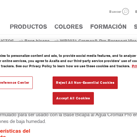
Buscar
E
PRODUCTOS
COLORES
FORMACIÓN
UCTOS
Base bicapa
WB2031 Cromax® Pro Basecoat Visco
es to personalize content and ads, to provide social media features, and to analyze w
 online services, you agree to Axalta and our third-party service providers’ use of c
 trackers. See our Privacy Policy to learn how we use these cookies and trackers.
Pri
WB2031 Cromax® Pro Basecoat 
reference Center
Reject All Non-Essential Cookies
Accept All Cookies
lador de viscosidad Cromax Pro Basecoat Viscosity Balancer LH
ormulado para ser usado con la Base Bicapa al Agua Cromax Pro e
ones de baja humedad.
erísticas del