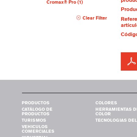
produ
Cromax® Pro
(1)
Produc
Clear Filter
Refere
artícu
Código
PRODUCTOS
COLORES
CATÁLOGO DE
HERRAMIENTAS D
PRODUCTOS
COLOR
TURISMOS
TECNOLOGIAS DEL
VEHICULOS
COMERCIALES