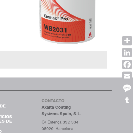
Shar
Link
Face
Emai
Mes
CONTACTO
DE
Axalta Coating
Tumb
Systems Spain, S.L.
ICIOS
ES DE
C/ Entença 332-334
08029. Barcelona
R