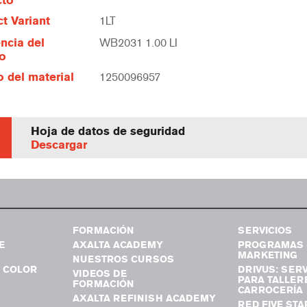
cto
t Variant
1LT
ncia del
WB2031 1.00 LI
lo
 del material
1250096957
Hoja de datos de seguridad
Descargar
FORMACIÓN
SERVICIOS
E
AXALTA ACADEMY
PROGRAMAS 
MARKETING
NUESTROS CURSOS
 COLOR
DRIVUS: SERV
VIDEOS DE
PARA TALLER
FORMACIÓN
CARROCERÍA
AXALTA REFINISH ACADEMY
RED FIVE STA