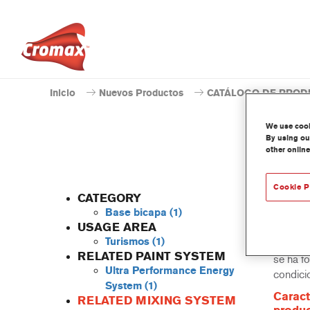
Inicio
Nuevos Productos
CATÁLOGO DE PROD
We use cooki
By using our
other online
Cookie P
CATEGORY
Base bicapa
(1)
USAGE AREA
Turismos
(1)
El regu
RELATED PAINT SYSTEM
se ha f
Ultra Performance Energy
condici
System
(1)
Caract
RELATED MIXING SYSTEM