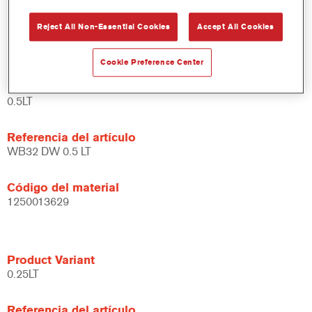
Amplias posibilidades de aplicación.
Reject All Non-Essential Cookies
Accept All Cookies
Versátil - se puede usar en diferentes condiciones climáticas
y utilizando distintas técnicas de aplicación.
Cookie Preference Center
Product Variant
0.5LT
Referencia del artículo
WB32 DW 0.5 LT
Código del material
1250013629
Product Variant
0.25LT
Referencia del artículo