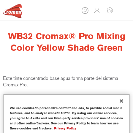
WB32 Cromax® Pro Mixing
Color Yellow Shade Green
Este tinte concentrado base agua forma parte del sistema
Cromax Pro.
Características del producto
Excelente cubrición con una excepcional igualación del color.
We use cookies to personalize content and ads, to provide social media
Aplicación rápida y rentable - mayor rendimiento y
features, and to analyze website traffic. By using our online services,
you agree to Axalta and our third-party service providers’ use of cookies
productividad.
and other online trackers. See our Privacy Policy to learn how we use
Forma parte de un completo sistema especializado de tintes
these cookies and trackers.
Privacy Policy
y resinas.