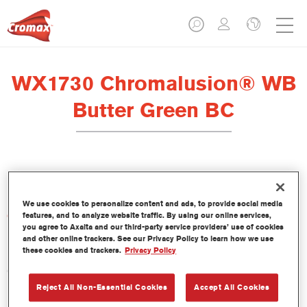
WX1730 Chromalusion® WB
Butter Green BC
Este tinte forma parte de la gama ChromaLusion Base Agua.
We use cookies to personalize content and ads, to provide social media
Características del producto
features, and to analyze website traffic. By using our online services,
you agree to Axalta and our third-party service providers’ use of cookies
and other online trackers. See our Privacy Policy to learn how we use
these cookies and trackers.
Privacy Policy
Product Variant
0.5LT
Reject All Non-Essential Cookies
Accept All Cookies
Referencia del artículo