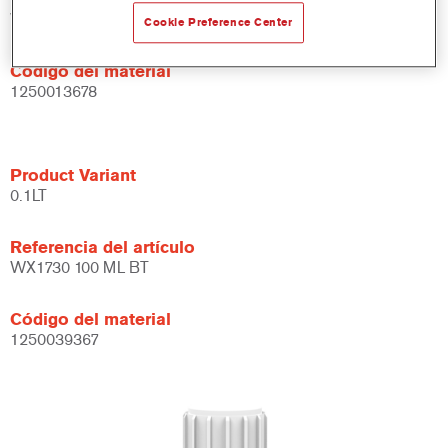
WX1730 DW 0.5 LT
Cookie Preference Center
Código del material
1250013678
Product Variant
0.1LT
Referencia del artículo
WX1730 100 ML BT
Código del material
1250039367