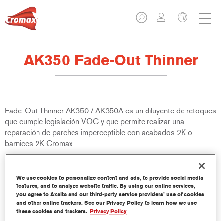
AK350 Fade-Out Thinner
Fade-Out Thinner AK350 / AK350A es un diluyente de retoques
que cumple legislación VOC y que permite realizar una
reparación de parches imperceptible con acabados 2K o
barnices 2K Cromax.
Características del producto
Rápido y fácil de usar para alisar la zona de fundido en
We use cookies to personalize content and ads, to provide social media
features, and to analyze website traffic. By using our online services,
reparaciones de parches con acabados 2K o barnices 2K
you agree to Axalta and our third-party service providers’ use of cookies
Cromax.
and other online trackers. See our Privacy Policy to learn how we use
these cookies and trackers.
Privacy Policy