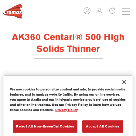
AK360 Centari® 500 High
Solids Thinner
Características del producto
We use cookies to personalize content and ads, to provide social media
features, and to analyze website traffic. By using our online services,
you agree to Axalta and our third-party service providers’ use of cookies
and other online trackers. See our Privacy Policy to learn how we use
Product Variant
these cookies and trackers.
Privacy Policy
5LT
Reject All Non-Essential Cookies
Accept All Cookies
Referencia del artículo
AK360 5.00 LI