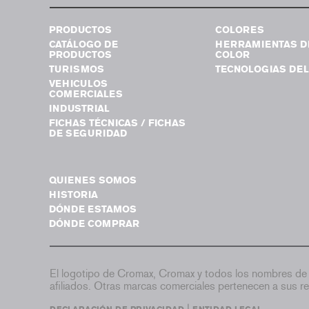
PRODUCTOS
COLORES
CATÁLOGO DE
HERRAMIENTAS D
PRODUCTOS
COLOR
TURISMOS
TECNOLOGIAS DEL
VEHICULOS
COMERCIALES
INDUSTRIAL
FICHAS TÉCNICAS / FICHAS
DE SEGURIDAD
QUIENES SOMOS
HISTORIA
DÓNDE ESTAMOS
DÓNDE COMPRAR
El logotipo de Cromax, Cromax y todos los nombres de 
afiliados. Otras marcas comerciales pertenecen a sus re
|