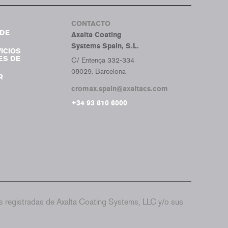
CONTACTO
DE
Axalta Coating
Systems Spain, S.L.
ICIOS
ES DE
C/ Entença 332-334
08029. Barcelona
R
cromax.spain@axaltacs.com
+34 93 610 6000
 registradas de Axalta Coating Systems, LLC y/o sus