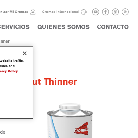
ntrar Mi Cromax
Cromax internacional
SERVICIOS
QUIENES SOMOS
CONTACTO
inner
ebsite traffic.
ookies and
vacy Policy
Fade-Out Thinner
u uso con
un
 de