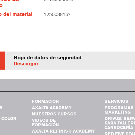
lo
 del material
1250038157
Hoja de datos de seguridad
Descargar
FORMACIÓN
SERVICIOS
E
AXALTA ACADEMY
PROGRAMAS 
MARKETING
NUESTROS CURSOS
 COLOR
DRIVUS: SERV
VIDEOS DE
PARA TALLER
FORMACIÓN
CARROCERÍA
AXALTA REFINISH ACADEMY
RED FIVE STA