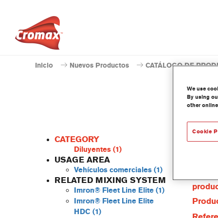
Inicio
Nuevos Productos
CATÁLOGO DE PROD
We use cooki
By using our
other online
Cookie P
CATEGORY
Diluyentes
(1)
USAGE AREA
Vehículos comerciales
(1)
Caract
RELATED MIXING SYSTEM
produ
Imron® Fleet Line Elite
(1)
Produc
Imron® Fleet Line Elite
HDC
(1)
Refere