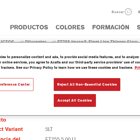
Buscar
E
PRODUCTOS
COLORES
FORMACIÓN
UCTOS
Diluyentes
ET755 Imron® Fleet Line Thinner Slow
es to personalize content and ads, to provide social media features, and to analyze w
 online services, you agree to Axalta and our third-party service providers’ use of c
 trackers. See our Privacy Policy to learn how we use these cookies and trackers.
Pri
ET755 Imron® Fleet Lin
reference Center
Reject All Non-Essential Cookies
Accept All Cookies
erísticas del
cto
t Variant
5LT
ncia del
ET755 5.00 LI