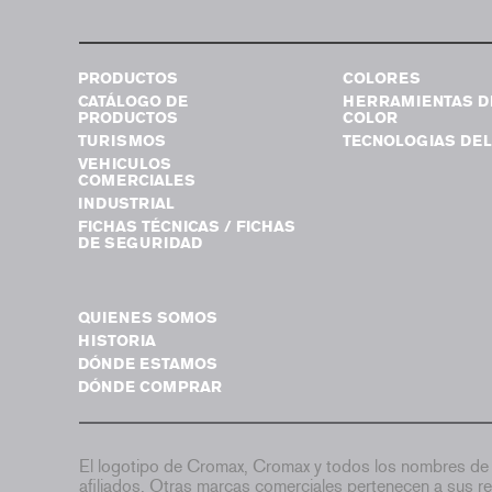
PRODUCTOS
COLORES
CATÁLOGO DE
HERRAMIENTAS D
PRODUCTOS
COLOR
TURISMOS
TECNOLOGIAS DEL
VEHICULOS
COMERCIALES
INDUSTRIAL
FICHAS TÉCNICAS / FICHAS
DE SEGURIDAD
QUIENES SOMOS
HISTORIA
DÓNDE ESTAMOS
DÓNDE COMPRAR
El logotipo de Cromax, Cromax y todos los nombres de 
afiliados. Otras marcas comerciales pertenecen a sus re