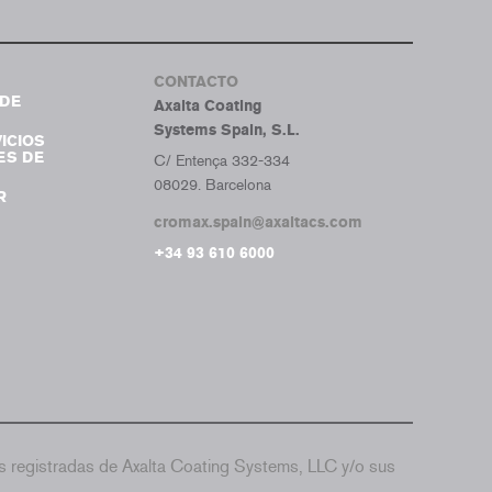
CONTACTO
DE
Axalta Coating
Systems Spain, S.L.
ICIOS
ES DE
C/ Entença 332-334
08029. Barcelona
R
cromax.spain@axaltacs.com
+34 93 610 6000
 registradas de Axalta Coating Systems, LLC y/o sus