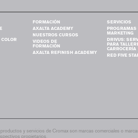
FORMACIÓN
SERVICIOS
E
AXALTA ACADEMY
PROGRAMAS 
MARKETING
NUESTROS CURSOS
 COLOR
DRIVUS: SERV
VIDEOS DE
PARA TALLER
FORMACIÓN
CARROCERÍA
AXALTA REFINISH ACADEMY
RED FIVE STA
productos y servicios de Cromax son marcas comerciales o marcas
spectivos propietarios.