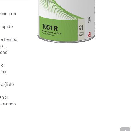
leno con
 rápido
 de tiempo
to.
idad
 el
una
e (listo
en 3
o cuando