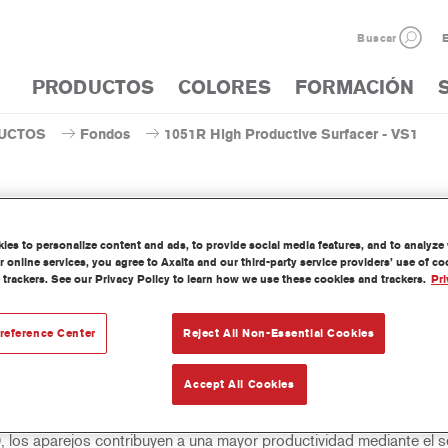
Buscar
E
PRODUCTOS
COLORES
FORMACIÓN
UCTOS
Fondos
1051R High Productive Surfacer - VS1
es to personalize content and ads, to provide social media features, and to analyze w
1051R High Productive 
 online services, you agree to Axalta and our third-party service providers’ use of c
 trackers. See our Privacy Policy to learn how we use these cookies and trackers.
Pri
reference Center
Reject All Non-Essential Cookies
oductive Surfacer White (1051R) y High Productive Surfacer Black
rejos de alta productividad que se pueden usar como aparejos lijab
Accept All Cookies
lleno para todos los acabados Cromax. Proporcionan un aspecto de
 sin marcado del parche. Añadiendo el Acelerador de Alta Productiv
 los aparejos contribuyen a una mayor productividad mediante el s