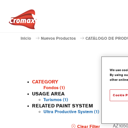
Inicio
Nuevos Productos
CATÁLOGO DE PROD
We use cooki
By using our
other online
CATEGORY
Fondos
(1)
USAGE AREA
Cookie P
Turismos
(1)
High Pr
RELATED PAINT SYSTEM
son apa
Ultra Productive System
(1)
alto re
calidad
AZ1050,
Clear Filter