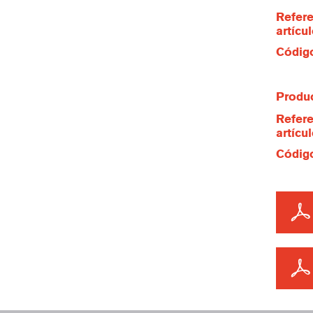
Refere
artícu
Código
Produc
Refere
artícu
Código