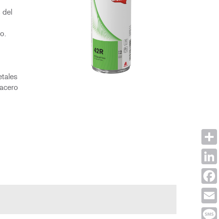
 del
o.
etales
 acero
Shar
Link
Face
Emai