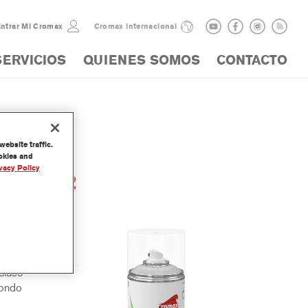
ntrar Mi Cromax
Cromax internacional
SERVICIOS
QUIENES SOMOS
CONTACTO
ebsite traffic.
ookies and
vacy Policy
me - VS2
 de 400
cluso
fondo