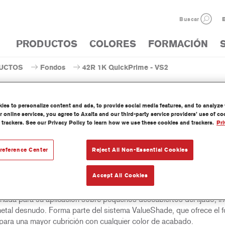
Buscar
E
PRODUCTOS
COLORES
FORMACIÓN
UCTOS
Fondos
42R 1K QuickPrime - VS2
es to personalize content and ads, to provide social media features, and to analyze w
 online services, you agree to Axalta and our third-party service providers’ use of c
 trackers. See our Privacy Policy to learn how we use these cookies and trackers.
Pri
42R 1K QuickPri
reference Center
Reject All Non-Essential Cookies
Accept All Cookies
kPrime Off White 42R / Medium Grey 44R / Dark Grey 46R es una
ción fosfatante universal, que se suministra en envases de aerosol
eñada para su aplicación sobre pequeños descubiertos del lijado, in
etal desnudo. Forma parte del sistema ValueShade, que ofrece el 
para una mayor cubrición con cualquier color de acabado.