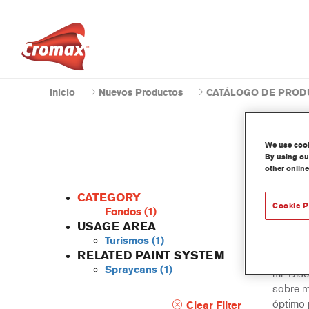
Inicio
Nuevos Productos
CATÁLOGO DE PROD
We use cooki
By using our
other online
CATEGORY
Cookie P
Fondos
(1)
USAGE AREA
Turismos
(1)
1K Quic
RELATED PAINT SYSTEM
imprima
Spraycans
(1)
ml. Dis
sobre m
óptimo 
Clear Filter