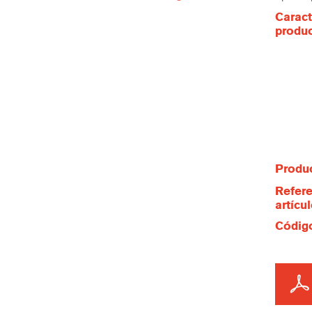
Caract
produ
Produc
Refere
artícu
Código