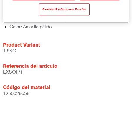
Excelente adherencia multifuncional
No se pega
Cookie Preference Center
Evita poros
Disponible en lata de 1,76 kg.
Color: Amarillo pálido
Product Variant
1.8KG
Referencia del artículo
EXSOF/1
Código del material
1250029558