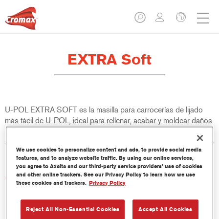
EXTRA Soft
U-POL EXTRA SOFT es la masilla para carrocerías de lijado
más fácil de U-POL, ideal para rellenar, acabar y moldear daños
medios y profundos en paneles. Tiene una excelente adherencia
a una amplia gama de superficies, es fácil de aplicar y es la base
We use cookies to personalize content and ads, to provide social media
ideal para la mayoría de los sistemas de pintura.
features, and to analyze website traffic. By using our online services,
you agree to Axalta and our third-party service providers’ use of cookies
and other online trackers. See our Privacy Policy to learn how we use
Características del producto
these cookies and trackers.
Privacy Policy
Aplicación lisa
Excelente lijado y moldeado rápido
No se descuelga en superficies verticales
Reject All Non-Essential Cookies
Accept All Cookies