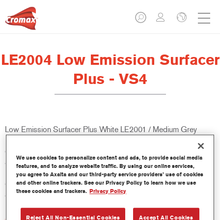
LE2004 Low Emission Surfacer
Plus - VS4
Low Emission Surfacer Plus White LE2001 / Medium Grey
LE2004 / Black LE2007 es un aparejo 2K premium, de baja
emisión y que cumple la legislación VOC. Se puede usar como
We use cookies to personalize content and ads, to provide social media
aparejo lijable o en una aplicación húmedo sobre húmedo.
features, and to analyze website traffic. By using our online services,
Forma parte del sistema ValueShade, que proporciona el fondo
you agree to Axalta and our third-party service providers’ use of cookies
óptimo para una mayor cubrición con cualquier color de
and other online trackers. See our Privacy Policy to learn how we use
these cookies and trackers.
Privacy Policy
acabado.
Reject All Non-Essential Cookies
Accept All Cookies
Características del producto