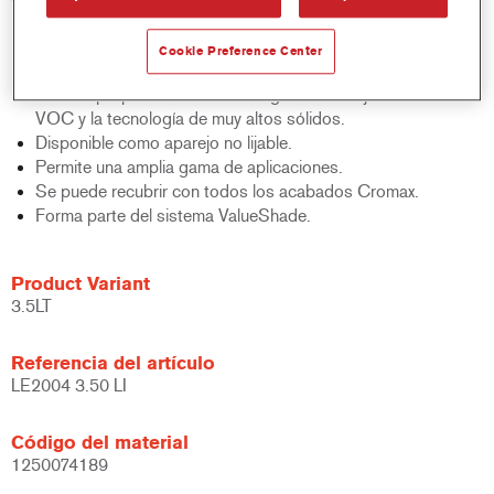
Excelentes propiedades de lijado.
Acabado muy duradero.
Cookie Preference Center
Ayuda a mejorar la productividad.
Buenas propiedades de relleno gracias al bajo contenido de
VOC y la tecnología de muy altos sólidos.
Disponible como aparejo no lijable.
Permite una amplia gama de aplicaciones.
Se puede recubrir con todos los acabados Cromax.
Forma parte del sistema ValueShade.
Product Variant
3.5LT
Referencia del artículo
LE2004 3.50 LI
Código del material
1250074189