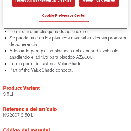
Reject All Non-Essential Cookies
Accept All Cookies
Tiene amplia adaptación para la configuración de la pistola
de aplicación.
Cookie Preference Center
Tiempo corto de evaporación.
Se puede aplicar directamente sobre metal.
Permite una amplia gama de aplicaciones.
Se puede usar en los plásticos más habituales sin promotor
de adherencia.
Adecuado para piezas plásticas del exterior del vehículo
añadiendo el aditivo para plástico AZ9600.
Forma parte del sistema ValueShade.
Part of the ValueShade concept.
Product Variant
3.5LT
Referencia del artículo
NS2607 3.50 LI
Código del material