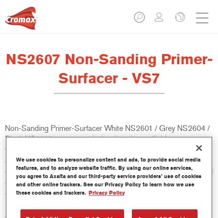
NS2607 Non-Sanding Primer-
Surfacer - VS7
Non-Sanding Primer-Surfacer White NS2601 / Grey NS2604 /
Black NS2607 es un aparejo-imprimación no lijable sumamente
versátil, que evita la necesidad de un proceso en dos etapas,
aumentando así la productividad. Se puede aplicar
We use cookies to personalize content and ads, to provide social media
features, and to analyze website traffic. By using our online services,
directamente sobre metal y cataforesis no lijada, y si se añade el
you agree to Axalta and our third-party service providers’ use of cookies
aditivo AZ9600, también en piezas plásticas exteriores. Es
and other online trackers. See our Privacy Policy to learn how we use
adecuado para todos los acabados Cromax.
these cookies and trackers.
Privacy Policy
Características del producto