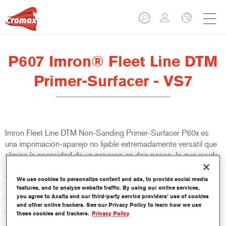
P607 Imron® Fleet Line DTM
Primer-Surfacer - VS7
Imron Fleet Line DTM Non-Sanding Primer-Surfacer P60x es
una imprimación-aparejo no lijable extremadamente versátil que
elimina la necesidad de un proceso en dos pasos, lo que ayuda
a aumentar la productividad del proceso de repintado de
vehículos comerciales. Se puede aplicar directamente sobre
We use cookies to personalize content and ads, to provide social media
una amplia gama de metales. Es adecuado para su uso con
features, and to analyze website traffic. By using our online services,
you agree to Axalta and our third-party service providers’ use of cookies
todos los acabados de la línea Imron Fleet Line y base bicapa
and other online trackers. See our Privacy Policy to learn how we use
de Cromax.
these cookies and trackers.
Privacy Policy