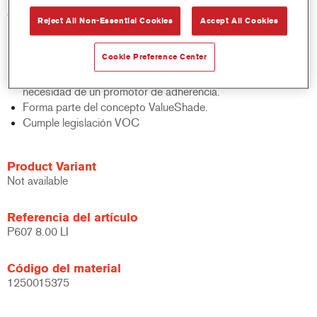
Características del producto
Reject All Non-Essential Cookies
Accept All Cookies
Ayuda a aumentar la productividad.
Se puede aplicar directamente sobre metal.
Cookie Preference Center
Ofrece una amplia variedad de aplicaciones.
Se puede usar sobre los plásticos más comunes sin
necesidad de un promotor de adherencia.
Forma parte del concepto ValueShade.
Cumple legislación VOC
Product Variant
Not available
Referencia del artículo
P607 8.00 LI
Código del material
1250015375