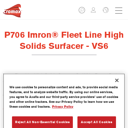
P706 Imron® Fleet Line High
Solids Surfacer - VS6
Imron Fleet Line High Solids Surfacer Off White P702 / Dark
Grey P706 es un aparejo 2K de altos sólidos con excelentes
We use cookies to personalize content and ads, to provide social media
propiedades de relleno que proporcionan un muy buen
features, and to analyze website traffic. By using our online services,
aislamiento y rectificación de defectos.
you agree to Axalta and our third-party service providers’ use of cookies
and other online trackers. See our Privacy Policy to learn how we use
these cookies and trackers.
Privacy Policy
Características del producto
Buenas propiedades de relleno gracias al bajo contenido de
VOC y a la tecnología de muy altos sólidos.
Reject All Non-Essential Cookies
Accept All Cookies
Se puede recubrir con todos los acabados Imron Fleet Line.