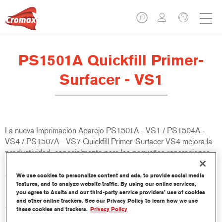
PS1501A Quickfill Primer-
Surfacer - VS1
La nueva Imprimación Aparejo PS1501A - VS1 / PS1504A -
VS4 / PS1507A - VS7 Quickfill Primer-Surfacer VS4 mejora la
productividad, especialmente para las pequeñas reparaciones.
El proceso de reparación se acorta considerablemente gracias
a la reducción de los pasos del proceso, su sencilla aplicación
We use cookies to personalize content and ads, to provide social media
universal y secado rápido. El producto está diseñado para
features, and to analyze website traffic. By using our online services,
you agree to Axalta and our third-party service providers’ use of cookies
mejorar los procesos de trabajo rápidos y puede utilizarse
and other online trackers. See our Privacy Policy to learn how we use
directamente sobre metal desnudo y los sustratos plásticos
these cookies and trackers.
Privacy Policy
más comunes durante una reparación. El innovador PS150xA