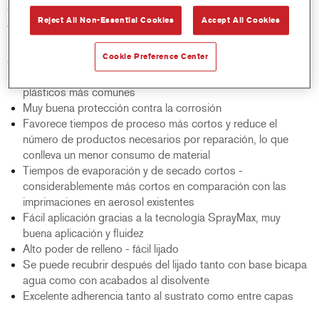
Quickfill Primer-Surfacer ayuda a los talleres a ser más
Reject All Non-Essential Cookies
Accept All Cookies
eficientes, rentables y sostenibles.
Cookie Preference Center
Características del producto
Aplicación directa sobre todos los sustratos metálicos y
plásticos más comunes
Muy buena protección contra la corrosión
Favorece tiempos de proceso más cortos y reduce el
número de productos necesarios por reparación, lo que
conlleva un menor consumo de material
Tiempos de evaporación y de secado cortos -
considerablemente más cortos en comparación con las
imprimaciones en aerosol existentes
Fácil aplicación gracias a la tecnología SprayMax, muy
buena aplicación y fluidez
Alto poder de relleno - fácil lijado
Se puede recubrir después del lijado tanto con base bicapa
agua como con acabados al disolvente
Excelente adherencia tanto al sustrato como entre capas