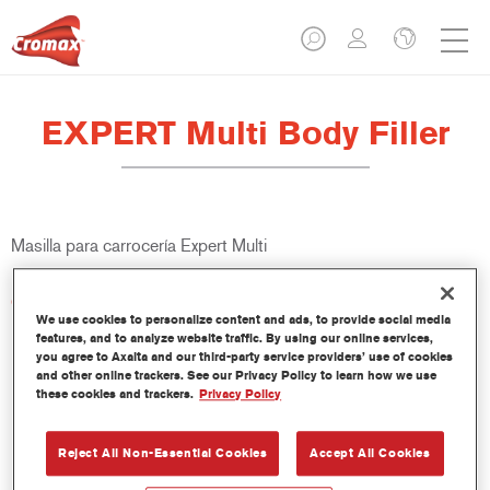
EXPERT Multi Body Filler
Masilla para carrocería Expert Multi
Características del producto
We use cookies to personalize content and ads, to provide social media
Excelente calidad de relleno y cuerpo.
features, and to analyze website traffic. By using our online services,
Extremadamente fácil de lijar, lo que permite un proceso más
you agree to Axalta and our third-party service providers’ use of cookies
eficiente.
and other online trackers. See our Privacy Policy to learn how we use
La pasta extremadamente suave y cremosa hace que sea
these cookies and trackers.
Privacy Policy
excepcionalmente fácil de aplicar
No embaza por lo que requiere menos abrasivo
Reject All Non-Essential Cookies
Accept All Cookies
Disponible en lata de 1,1 litros.