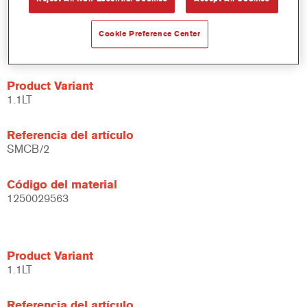
Fácil de lijar hasta obtener un acabado muy limpio
Disponible en lata de 1,1 litros
Cookie Preference Center
Color: Negro o blanco
Product Variant
1.1LT
Referencia del artículo
SMCB/2
Código del material
1250029563
Product Variant
1.1LT
Referencia del artículo