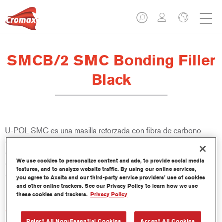
SMCB/2 SMC Bonding Filler
Black
U-POL SMC es una masilla reforzada con fibra de carbono
diseñada específicamente para la reparación rápida de grietas,
orificios y arañazos en SMC, fibra de vidrio, compuestos y
We use cookies to personalize content and ads, to provide social media
otros materiales rígidos. Ideal para la reparación de
features, and to analyze website traffic. By using our online services,
automóviles, camiones, embarcaciones y contenedores
you agree to Axalta and our third-party service providers’ use of cookies
marítimos.
and other online trackers. See our Privacy Policy to learn how we use
these cookies and trackers.
Privacy Policy
Características del producto
Alta adherencia en múltiples superficies
Reject All Non-Essential Cookies
Accept All Cookies