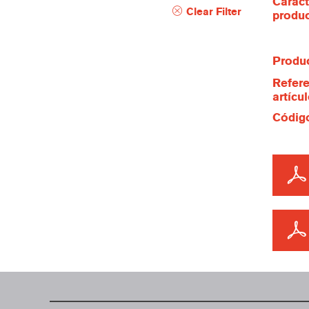
Caract
Clear Filter
produ
Produc
Refere
artícu
Código