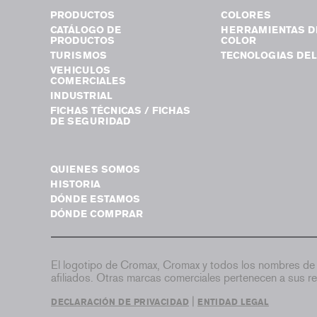
PRODUCTOS
COLORES
CATÁLOGO DE
HERRAMIENTAS D
PRODUCTOS
COLOR
TURISMOS
TECNOLOGIAS DEL
VEHICULOS
COMERCIALES
INDUSTRIAL
FICHAS TÉCNICAS / FICHAS
DE SEGURIDAD
QUIENES SOMOS
HISTORIA
DÓNDE ESTAMOS
DÓNDE COMPRAR
El logotipo de Cromax, Cromax y todos los nombres de 
afiliados. Otras marcas comerciales pertenecen a sus re
|
DECLARACIÓN DE PRIVACIDAD
ENTIDAD LEGAL