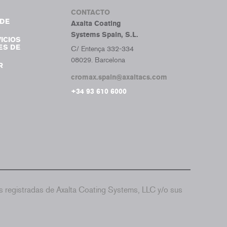
CONTACTO
DE
Axalta Coating
Systems Spain, S.L.
ICIOS
ES DE
C/ Entença 332-334
08029. Barcelona
R
cromax.spain@axaltacs.com
+34 93 610 6000
 registradas de Axalta Coating Systems, LLC y/o sus