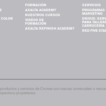
FORMACIÓN
SERVICIOS
E
AXALTA ACADEMY
PROGRAMAS 
MARKETING
NUESTROS CURSOS
 COLOR
DRIVUS: SERV
VIDEOS DE
PARA TALLER
FORMACIÓN
CARROCERÍA
AXALTA REFINISH ACADEMY
RED FIVE STA
productos y servicios de Cromax son marcas comerciales o marcas
spectivos propietarios.