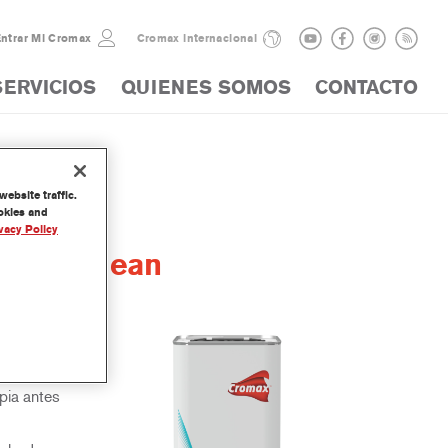
ntrar Mi Cromax
Cromax internacional
SERVICIOS
QUIENES SOMOS
CONTACTO
ebsite traffic.
ookies and
vacy Policy
Final Clean
en una
acabados
pia antes