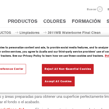
Buscar
E
PRODUCTOS
COLORES
FORMACIÓN
UCTOS
Limpiadores
3911WB Waterborne Final Clean
es to personalize content and ads, to provide social media features, and to analyze w
 online services, you agree to Axalta and our third-party service providers’ use of c
 trackers. See our Privacy Policy to learn how we use these cookies and trackers.
Pri
3911WB Waterborne 
reference Center
Reject All Non-Essential Cookies
Accept All Cookies
rne Final Clean 3911WB es un limpiador de preparación basado 
de agua y disolventes. Elimina los contaminantes procedentes de 
s y áreas preparadas para obtener una superficie perfectamente lim
ar el fondo o el acabado.