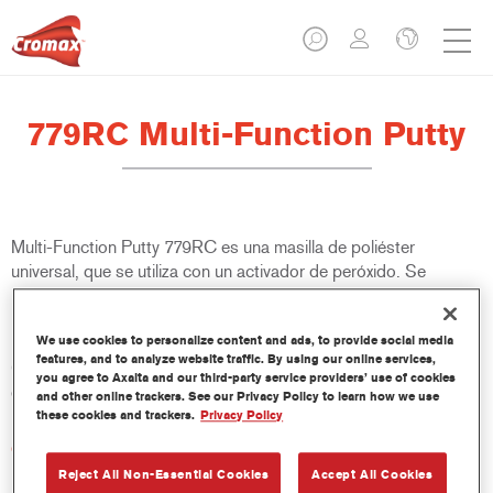
779RC Multi-Function Putty
Multi-Function Putty 779RC es una masilla de poliéster
universal, que se utiliza con un activador de peróxido. Se
recomienda su uso en aplicaciones sobre diferentes substratos,
incluyendo metal desnudo, aluminio, acero galvanizado,
We use cookies to personalize content and ads, to provide social media
poliéster reforzado con fibra de vidrio y numerosos acabados
features, and to analyze website traffic. By using our online services,
OEM y fondos Cromax. Diseñada para utilizarse con el
you agree to Axalta and our third-party service providers’ use of cookies
dispensador 767R.
and other online trackers. See our Privacy Policy to learn how we use
these cookies and trackers.
Privacy Policy
Características del producto
Permite un fácil lijado y logra un acabado uniforme.
Reject All Non-Essential Cookies
Accept All Cookies