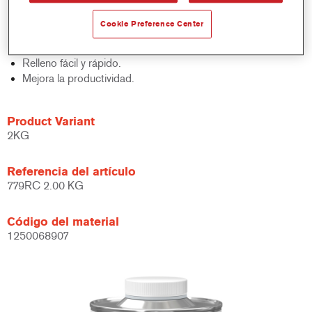
Estructura fina y homogénea.
Muy buena adherencia sobre acero desnudo.
Cookie Preference Center
Opciones de secado flexibles, incluyendo IR, incluso con
substratos galvanizados.
Relleno fácil y rápido.
Mejora la productividad.
Product Variant
2KG
Referencia del artículo
779RC 2.00 KG
Código del material
1250068907