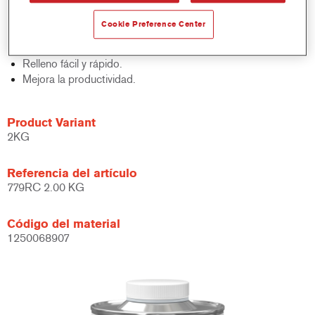
Estructura fina y homogénea.
Muy buena adherencia sobre acero desnudo.
Cookie Preference Center
Opciones de secado flexibles, incluyendo IR, incluso con
substratos galvanizados.
Relleno fácil y rápido.
Mejora la productividad.
Product Variant
2KG
Referencia del artículo
779RC 2.00 KG
Código del material
1250068907