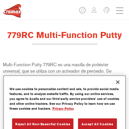
779RC Multi-Function Putty
Multi-Function Putty 779RC es una masilla de poliéster
universal, que se utiliza con un activador de peróxido. Se
recomienda su uso en aplicaciones sobre diferentes substratos,
incluyendo metal desnudo, aluminio, acero galvanizado,
We use cookies to personalize content and ads, to provide social media
poliéster reforzado con fibra de vidrio y numerosos acabados
features, and to analyze website traffic. By using our online services,
OEM y fondos Cromax. Diseñada para utilizarse con el
you agree to Axalta and our third-party service providers’ use of cookies
dispensador 767R.
and other online trackers. See our Privacy Policy to learn how we use
these cookies and trackers.
Privacy Policy
Características del producto
Permite un fácil lijado y logra un acabado uniforme.
Reject All Non-Essential Cookies
Accept All Cookies