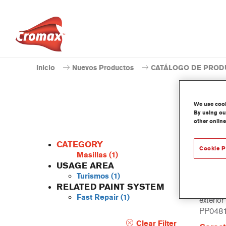
Inicio
Nuevos Productos
CATÁLOGO DE PROD
We use cooki
By using our
other online
CATEGORY
Cookie P
Masillas
(1)
USAGE AREA
Turismos
(1)
Special
RELATED PAINT SYSTEM
superfic
Fast Repair
(1)
exterior
PP0481 
Clear Filter