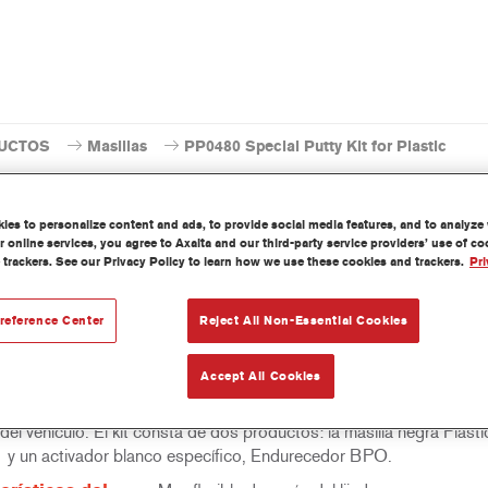
UCTOS
Masillas
PP0480 Special Putty Kit for Plastic
es to personalize content and ads, to provide social media features, and to analyze w
 online services, you agree to Axalta and our third-party service providers’ use of c
 trackers. See our Privacy Policy to learn how we use these cookies and trackers.
Pri
PP0480 Special Putty K
reference Center
Reject All Non-Essential Cookies
Accept All Cookies
 Putty Kit for Plastic PP0480 se usa para eliminar pequeños daños 
ie, como arañazos y rayas en todas las piezas plásticas habituales 
 del vehículo. El kit consta de dos productos: la masilla negra Plasti
y un activador blanco específico, Endurecedor BPO.