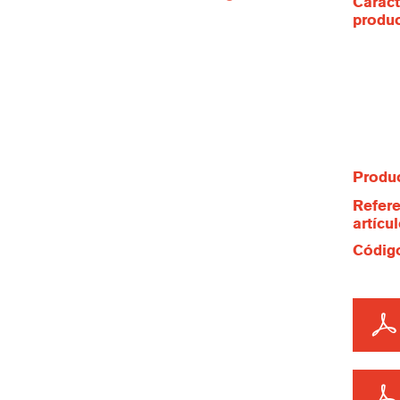
Caract
produ
Produc
Refere
artícu
Código