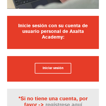
Inicie sesión con su cuenta de
usuario personal de Axalta
Academy:
Iniciar sesión
*Si no tiene una cuenta, por
favor ->
regístrese aquí