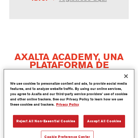
AXALTA ACADEMY, UNA
PLATAFORMA DE
FORMACIÓN DE
VANGUARDIA
We use cookies to personalize content and ads, to provide social media
features, and to analyze website traffic. By using our online services,
you agree to Axalta and our third-party service providers’ use of cookies
and other online trackers. See our Privacy Policy to learn how we use
Tanto si es pintor, jefe de taller, aprendiz o propietario de
these cookies and trackers.
Privacy Policy
un taller de chapa y pintura, el enfoque y los recursos
exclusivos de Axalta Academy pueden ayudarle a
Reject All Non-Essential Cookies
Accept All Cookies
alcanzar sus objetivos profesionales con mayor rapidez.
Cookie Preference Center