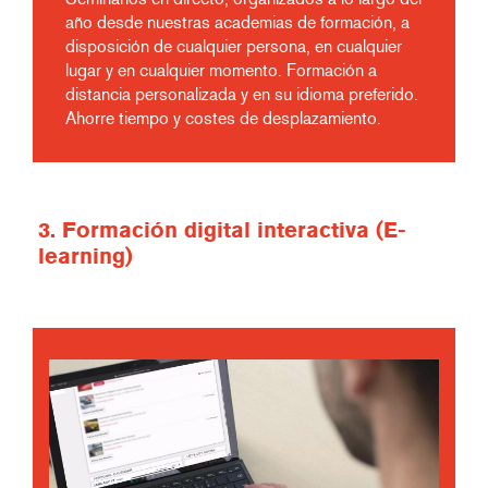
año desde nuestras academias de formación, a
disposición de cualquier persona, en cualquier
lugar y en cualquier momento. Formación a
distancia personalizada y en su idioma preferido.
Ahorre tiempo y costes de desplazamiento.
3. Formación digital interactiva (E-
learning)