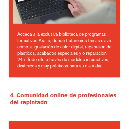
Acceda a la exclusiva biblioteca de programas
formativos Axalta, donde trataremos temas clave
como la igualación de color digital, reparación de
plásticos, acabados especiales y o reparación
24h. Todo ello a través de módulos interactivos,
dinámicos y muy prácticos para su dia a dia.
4. Comunidad online de profesionales
del repintado